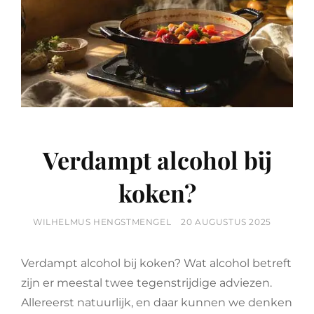
Verdampt alcohol bij
koken?
BY
POSTED
WILHELMUS HENGSTMENGEL
20 AUGUSTUS 2025
ON
Verdampt alcohol bij koken? Wat alcohol betreft
zijn er meestal twee tegenstrijdige adviezen.
Allereerst natuurlijk, en daar kunnen we denken