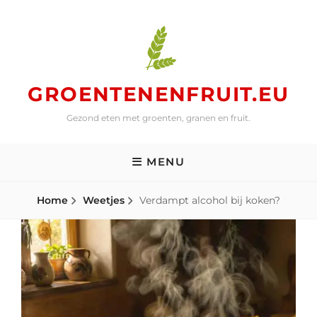
Skip
to
content
GROENTENENFRUIT.EU
Gezond eten met groenten, granen en fruit.
MENU
Home
Weetjes
Verdampt alcohol bij koken?