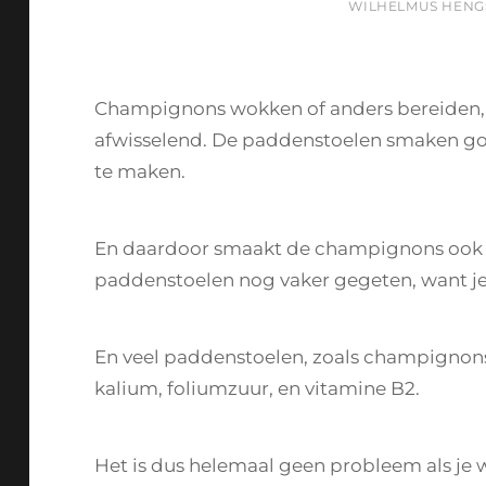
BY
WILHELMUS HENG
Champignons wokken of anders bereiden, d
afwisselend. De paddenstoelen smaken go
te maken.
En daardoor smaakt de champignons ook 
paddenstoelen nog vaker gegeten, want je 
En veel paddenstoelen, zoals champignons,
kalium, foliumzuur, en vitamine B2.
Het is dus helemaal geen probleem als je w