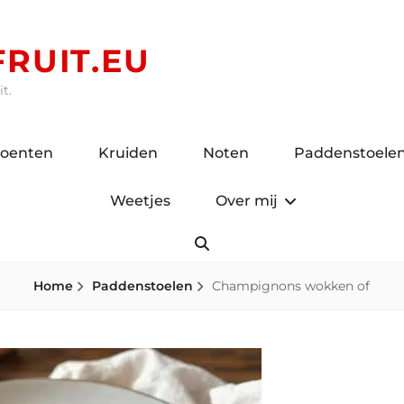
RUIT.EU
t.
roenten
Kruiden
Noten
Paddenstoele
Weetjes
Over mij
Search
Home
Paddenstoelen
Champignons wokken of