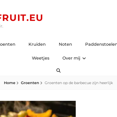
RUIT.EU
t.
roenten
Kruiden
Noten
Paddenstoele
Weetjes
Over mij
Search
Home
Groenten
Groenten op de barbecue zijn heerlijk