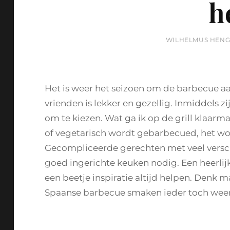
h
BY
WILHELMUS HEN
Het is weer het seizoen om de barbecue aa
vrienden is lekker en gezellig. Inmiddels zi
om te kiezen. Wat ga ik op de grill klaarma
of vegetarisch wordt gebarbecued, het woo
Gecompliceerde gerechten met veel versc
goed ingerichte keuken nodig. Een heerlij
een beetje inspiratie altijd helpen. Denk 
Spaanse barbecue smaken ieder toch weer