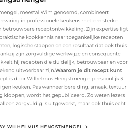
mengel, meestal Wim genoemd, combineert
kervaring in professionele keukens met een sterke
n betrouwbare receptontwikkeling. Zijn expertise ligt
n praktische kookkennis naar toegankelijke recepten
nten, logische stappen en een resultaat dat ook thuis
Dankzij zijn zorgvuldige werkwijze en consequente
kelt hij recepten die duidelijk, betrouwbaar en voor
tekend uitvoerbaar zijn.
Waarom je dit recept kunt
cept is door Wilhelmus Hengstmengel persoonlijk 3
 eigen keuken. Pas wanneer bereiding, smaak, textuur
g kloppen, wordt het gepubliceerd. Zo weten lezers
 alleen zorgvuldig is uitgewerkt, maar ook thuis echt
 BY WILHELMUS HENGSTMENGEL