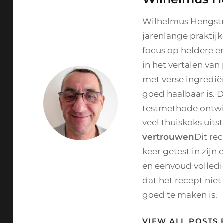
Wilhelmus Hengst
jarenlange praktij
focus op heldere e
in het vertalen va
met verse ingredië
goed haalbaar is. 
testmethode ontwik
veel thuiskoks uits
vertrouwen
Dit re
keer getest in zijn
en eenvoud volledi
dat het recept niet
goed te maken is.
VIEW ALL POSTS