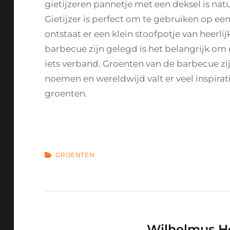
gietijzeren pannetje met een deksel is natuu
Gietijzer is perfect om te gebruiken op e
ontstaat er een klein stoofpotje van heerl
barbecue zijn gelegd is het belangrijk om er
iets verband. Groenten van de barbecue zij
noemen en wereldwijd valt er veel inspirat
groenten.
CATEGORIES
GROENTEN
Author:
Wilhelmus H