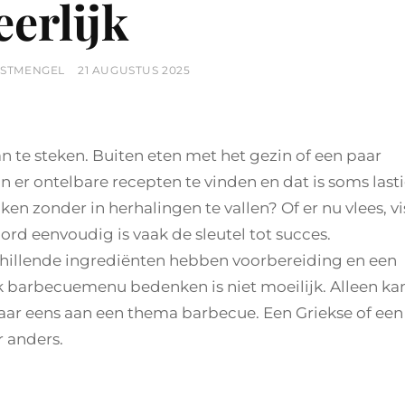
eerlijk
POSTED
GSTMENGEL
21 AUGUSTUS 2025
ON
n te steken. Buiten eten met het gezin of een paar
jn er ontelbare recepten te vinden en dat is soms last
ken zonder in herhalingen te vallen? Of er nu vlees, vi
rd eenvoudig is vaak de sleutel tot succes.
hillende ingrediënten hebben voorbereiding en een
k barbecuemenu bedenken is niet moeilijk. Alleen ka
maar eens aan een thema barbecue. Een Griekse of een
 anders.