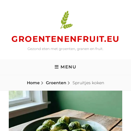
Skip
to
content
GROENTENENFRUIT.EU
Gezond eten met groenten, granen en fruit.
MENU
Home
Groenten
Spruitjes koken