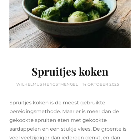
Spruitjes koken
BY
POSTED
WILHELMUS HENGSTMENGEL
14 OKTOBER 2025
ON
Spruitjes koken is de meest gebruikte
bereidingsmethode. Maar er is meer dan de
gekookte spruiten eten met gekookte
aardappelen en een stukje vlees. De groente is
veel veelzijdiger dan iedereen denkt, en dan