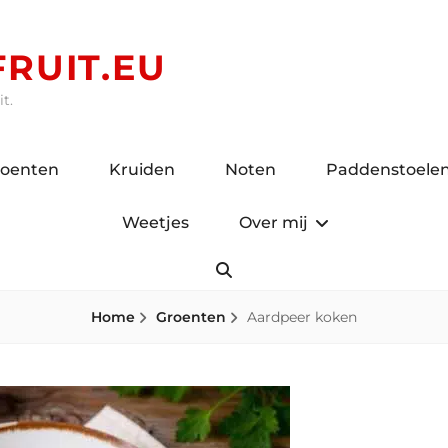
RUIT.EU
t.
roenten
Kruiden
Noten
Paddenstoele
Weetjes
Over mij
Search
Home
Groenten
Aardpeer koken