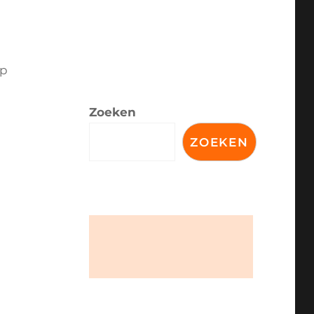
op
Zoeken
,
ZOEKEN