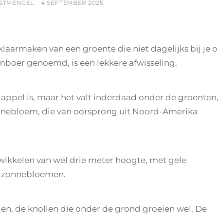
POSTED
STMENGEL
4 SEPTEMBER 2025
ON
laarmaken van een groente die niet dagelijks bij je 
amboer genoemd, is een lekkere afwisseling.
appel is, maar het valt inderdaad onder de groenten
 zonnebloem, die van oorsprong uit Noord-Amerika
wikkelen van wel drie meter hoogte, met gele
n zonnebloemen.
en, de knollen die onder de grond groeien wel. De