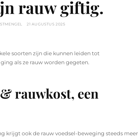
jn rauw giftig.
POSTED
GSTMENGEL
21 AUGUSTUS 2025
ON
ele soorten zijn die kunnen leiden tot
tiging als ze rauw worden gegeten.
& rauwkost, een
ng krijgt ook de rauw voedsel-beweging steeds meer