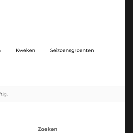
n
Kweken
Seizoensgroenten
tig.
Zoeken