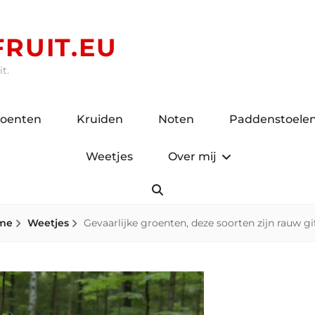
RUIT.EU
t.
roenten
Kruiden
Noten
Paddenstoele
Weetjes
Over mij
Search
me
Weetjes
Gevaarlijke groenten, deze soorten zijn rauw gif