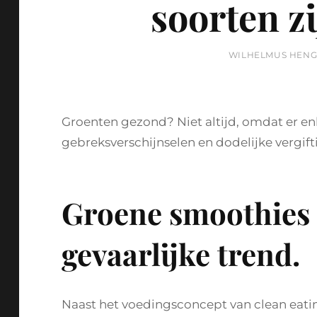
soorten zi
BY
WILHELMUS HEN
Groenten gezond? Niet altijd, omdat er enk
gebreksverschijnselen en dodelijke vergif
Groene smoothies 
gevaarlijke trend.
Naast het voedingsconcept van clean eati