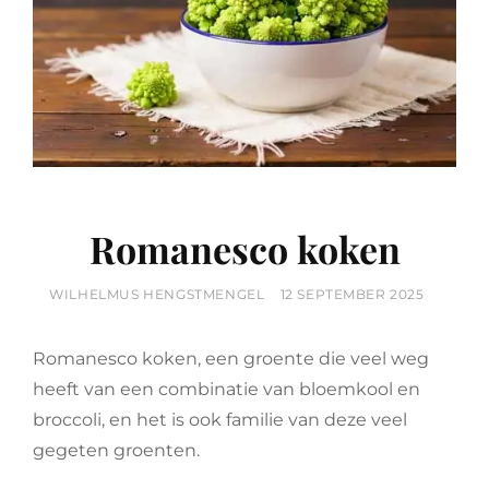
Romanesco koken
BY
POSTED
WILHELMUS HENGSTMENGEL
12 SEPTEMBER 2025
ON
Romanesco koken, een groente die veel weg
heeft van een combinatie van bloemkool en
broccoli, en het is ook familie van deze veel
gegeten groenten.